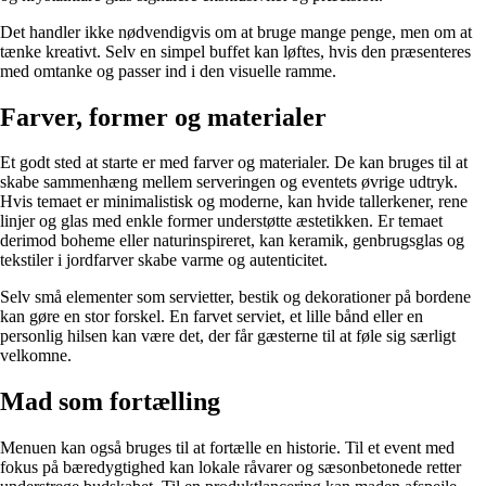
Det handler ikke nødvendigvis om at bruge mange penge, men om at
tænke kreativt. Selv en simpel buffet kan løftes, hvis den præsenteres
med omtanke og passer ind i den visuelle ramme.
Farver, former og materialer
Et godt sted at starte er med farver og materialer. De kan bruges til at
skabe sammenhæng mellem serveringen og eventets øvrige udtryk.
Hvis temaet er minimalistisk og moderne, kan hvide tallerkener, rene
linjer og glas med enkle former understøtte æstetikken. Er temaet
derimod boheme eller naturinspireret, kan keramik, genbrugsglas og
tekstiler i jordfarver skabe varme og autenticitet.
Selv små elementer som servietter, bestik og dekorationer på bordene
kan gøre en stor forskel. En farvet serviet, et lille bånd eller en
personlig hilsen kan være det, der får gæsterne til at føle sig særligt
velkomne.
Mad som fortælling
Menuen kan også bruges til at fortælle en historie. Til et event med
fokus på bæredygtighed kan lokale råvarer og sæsonbetonede retter