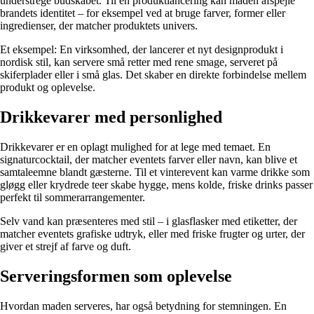
understrege budskabet. Til en produktlancering kan maden afspejle
brandets identitet – for eksempel ved at bruge farver, former eller
ingredienser, der matcher produktets univers.
Et eksempel: En virksomhed, der lancerer et nyt designprodukt i
nordisk stil, kan servere små retter med rene smage, serveret på
skiferplader eller i små glas. Det skaber en direkte forbindelse mellem
produkt og oplevelse.
Drikkevarer med personlighed
Drikkevarer er en oplagt mulighed for at lege med temaet. En
signaturcocktail, der matcher eventets farver eller navn, kan blive et
samtaleemne blandt gæsterne. Til et vinterevent kan varme drikke som
gløgg eller krydrede teer skabe hygge, mens kolde, friske drinks passer
perfekt til sommerarrangementer.
Selv vand kan præsenteres med stil – i glasflasker med etiketter, der
matcher eventets grafiske udtryk, eller med friske frugter og urter, der
giver et strejf af farve og duft.
Serveringsformen som oplevelse
Hvordan maden serveres, har også betydning for stemningen. En