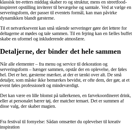
klassisk tre-retters middag skaber ro og struktur, mens en streetfood-
inspireret opstilling inviterer til bevægelse og samtale. Ved at vælge en
serveringsform, der passer til eventets formål, kan man påvirke
dynamikken blandt gæsterne.
Til et netværksevent kan små stående serveringer gøre det lettere for
deltagerne at mødes og tale sammen. Til en fejring kan en fælles buffet
skabe en uformel og inkluderende atmosfære.
Detaljerne, der binder det hele sammen
Når alle elementer – fra menu og service til dekoration og
serveringsform – hænger sammen, opstår der en oplevelse, der føles
hel. Det er her, gæsterne mærker, at der er tænkt over alt. De små
detaljer, som måske ikke bemærkes bevidst, er ofte dem, der gør, at et
event føles professionelt og mindeværdigt.
Det kan være en lille blomst på tallerkenen, en farvekoordineret drink,
eller at personalet bærer tøj, der matcher temaet. Det er summen af
disse valg, der skaber magien.
Fra festival til fornyelse: Sådan omsætter du oplevelser til kreativ
inspiration