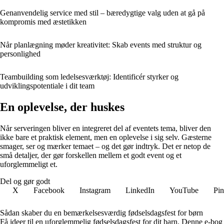
Genanvendelig service med stil – bæredygtige valg uden at gå på
kompromis med æstetikken
Når planlægning møder kreativitet: Skab events med struktur og
personlighed
Teambuilding som ledelsesværktøj: Identificér styrker og
udviklingspotentiale i dit team
En oplevelse, der huskes
Når serveringen bliver en integreret del af eventets tema, bliver den
ikke bare et praktisk element, men en oplevelse i sig selv. Gæsterne
smager, ser og mærker temaet – og det gør indtryk. Det er netop de
små detaljer, der gør forskellen mellem et godt event og et
uforglemmeligt et.
Del og gør godt
X
Facebook
Instagram
LinkedIn
YouTube
Pin
Sådan skaber du en bemærkelsesværdig fødselsdagsfest for børn
Få ideer til en uforglemmelig fødselsdagsfest for dit barn. Denne e-bog