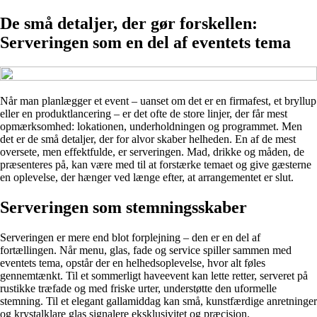
De små detaljer, der gør forskellen:
Serveringen som en del af eventets tema
Når man planlægger et event – uanset om det er en firmafest, et bryllup
eller en produktlancering – er det ofte de store linjer, der får mest
opmærksomhed: lokationen, underholdningen og programmet. Men
det er de små detaljer, der for alvor skaber helheden. En af de mest
oversete, men effektfulde, er serveringen. Mad, drikke og måden, de
præsenteres på, kan være med til at forstærke temaet og give gæsterne
en oplevelse, der hænger ved længe efter, at arrangementet er slut.
Serveringen som stemningsskaber
Serveringen er mere end blot forplejning – den er en del af
fortællingen. Når menu, glas, fade og service spiller sammen med
eventets tema, opstår der en helhedsoplevelse, hvor alt føles
gennemtænkt. Til et sommerligt haveevent kan lette retter, serveret på
rustikke træfade og med friske urter, understøtte den uformelle
stemning. Til et elegant gallamiddag kan små, kunstfærdige anretninger
og krystalklare glas signalere eksklusivitet og præcision.