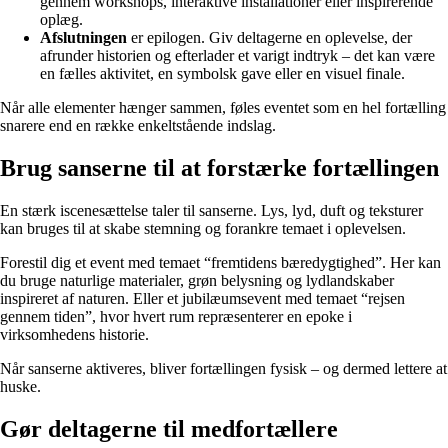
gennem workshops, interaktive installationer eller inspirerende
oplæg.
Afslutningen
er epilogen. Giv deltagerne en oplevelse, der
afrunder historien og efterlader et varigt indtryk – det kan være
en fælles aktivitet, en symbolsk gave eller en visuel finale.
Når alle elementer hænger sammen, føles eventet som en hel fortælling
snarere end en række enkeltstående indslag.
Brug sanserne til at forstærke fortællingen
En stærk iscenesættelse taler til sanserne. Lys, lyd, duft og teksturer
kan bruges til at skabe stemning og forankre temaet i oplevelsen.
Forestil dig et event med temaet “fremtidens bæredygtighed”. Her kan
du bruge naturlige materialer, grøn belysning og lydlandskaber
inspireret af naturen. Eller et jubilæumsevent med temaet “rejsen
gennem tiden”, hvor hvert rum repræsenterer en epoke i
virksomhedens historie.
Når sanserne aktiveres, bliver fortællingen fysisk – og dermed lettere at
huske.
Gør deltagerne til medfortællere