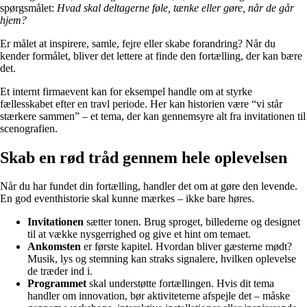
spørgsmålet:
Hvad skal deltagerne føle, tænke eller gøre, når de går
hjem?
Er målet at inspirere, samle, fejre eller skabe forandring? Når du
kender formålet, bliver det lettere at finde den fortælling, der kan bære
det.
Et internt firmaevent kan for eksempel handle om at styrke
fællesskabet efter en travl periode. Her kan historien være “vi står
stærkere sammen” – et tema, der kan gennemsyre alt fra invitationen til
scenografien.
Skab en rød tråd gennem hele oplevelsen
Når du har fundet din fortælling, handler det om at gøre den levende.
En god eventhistorie skal kunne mærkes – ikke bare høres.
Invitationen
sætter tonen. Brug sproget, billederne og designet
til at vække nysgerrighed og give et hint om temaet.
Ankomsten
er første kapitel. Hvordan bliver gæsterne mødt?
Musik, lys og stemning kan straks signalere, hvilken oplevelse
de træder ind i.
Programmet
skal understøtte fortællingen. Hvis dit tema
handler om innovation, bør aktiviteterne afspejle det – måske