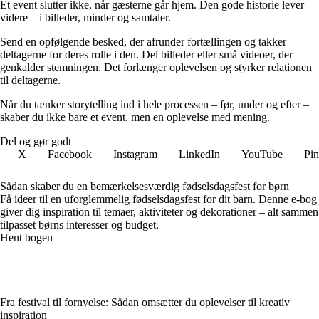
Et event slutter ikke, når gæsterne går hjem. Den gode historie lever
videre – i billeder, minder og samtaler.
Send en opfølgende besked, der afrunder fortællingen og takker
deltagerne for deres rolle i den. Del billeder eller små videoer, der
genkalder stemningen. Det forlænger oplevelsen og styrker relationen
til deltagerne.
Når du tænker storytelling ind i hele processen – før, under og efter –
skaber du ikke bare et event, men en oplevelse med mening.
Del og gør godt
X
Facebook
Instagram
LinkedIn
YouTube
Pin
Sådan skaber du en bemærkelsesværdig fødselsdagsfest for børn
Få ideer til en uforglemmelig fødselsdagsfest for dit barn. Denne e-bog
giver dig inspiration til temaer, aktiviteter og dekorationer – alt sammen
tilpasset børns interesser og budget.
Hent bogen
Fra festival til fornyelse: Sådan omsætter du oplevelser til kreativ
inspiration