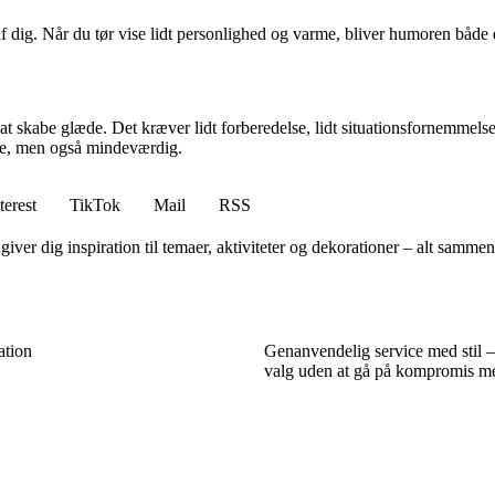
af dig. Når du tør vise lidt personlighed og varme, bliver humoren både
 at skabe glæde. Det kræver lidt forberedelse, lidt situationsfornemmel
nde, men også mindeværdig.
terest
TikTok
Mail
RSS
iver dig inspiration til temaer, aktiviteter og dekorationer – alt sammen
ation
Genanvendelig service med stil 
valg uden at gå på kompromis m