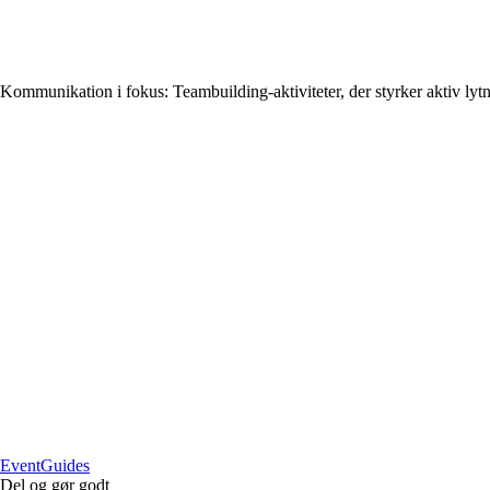
Kommunikation i fokus: Teambuilding‑aktiviteter, der styrker aktiv ly
Event
Guides
Del og gør godt