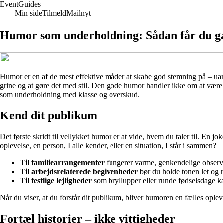
Event
Guides
Min side
Tilmeld
Mailnyt
Humor som underholdning: Sådan får du gæs
Humor er en af de mest effektive måder at skabe god stemning på – uanset 
grine og at gøre det med stil. Den gode humor handler ikke om at være d
som underholdning med klasse og overskud.
Kend dit publikum
Det første skridt til vellykket humor er at vide, hvem du taler til. En jo
oplevelse, en person, I alle kender, eller en situation, I står i sammen?
Til familiearrangementer
fungerer varme, genkendelige observ
Til arbejdsrelaterede begivenheder
bør du holde tonen let og 
Til festlige lejligheder
som bryllupper eller runde fødselsdage ka
Når du viser, at du forstår dit publikum, bliver humoren en fælles opleve
Fortæl historier – ikke vittigheder