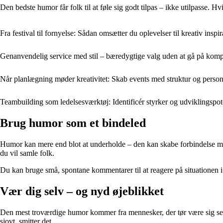
Den bedste humor får folk til at føle sig godt tilpas – ikke utilpasse. Hvi
Fra festival til fornyelse: Sådan omsætter du oplevelser til kreativ inspir
Genanvendelig service med stil – bæredygtige valg uden at gå på kom
Når planlægning møder kreativitet: Skab events med struktur og perso
Teambuilding som ledelsesværktøj: Identificér styrker og udviklingspote
Brug humor som et bindeled
Humor kan mere end blot at underholde – den kan skabe forbindelse mell
du vil samle folk.
Du kan bruge små, spontane kommentarer til at reagere på situationen i 
Vær dig selv – og nyd øjeblikket
Den mest troværdige humor kommer fra mennesker, der tør være sig selv. 
sjovt, smitter det.