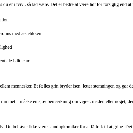
s du er i tvivl, så lad være. Det er bedre at være lidt for forsigtig end a
ation
promis med æstetikken
nlighed
ntiale i dit team
em mennesker. Et fælles grin bryder isen, letter stemningen og gør det 
rummet – måske en sjov bemærkning om vejret, maden eller noget, der lige
Du behøver ikke være standupkomiker for at få folk til at grine. Det vig