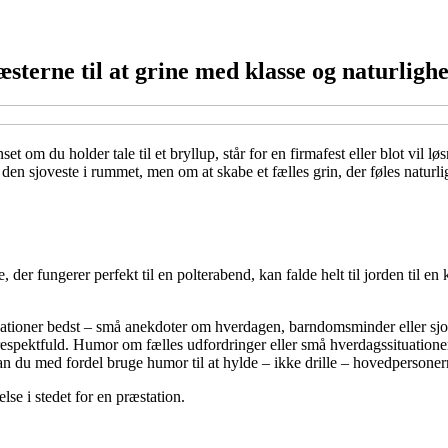
terne til at grine med klasse og naturligh
om du holder tale til et bryllup, står for en firmafest eller blot vil løs
en sjoveste i rummet, men om at skabe et fælles grin, der føles naturli
ke, der fungerer perfekt til en polterabend, kan falde helt til jorden til 
ationer bedst – små anekdoter om hverdagen, barndomsminder eller sjo
respektfuld. Humor om fælles udfordringer eller små hverdagssituatione
n du med fordel bruge humor til at hylde – ikke drille – hovedpersoner
lse i stedet for en præstation.