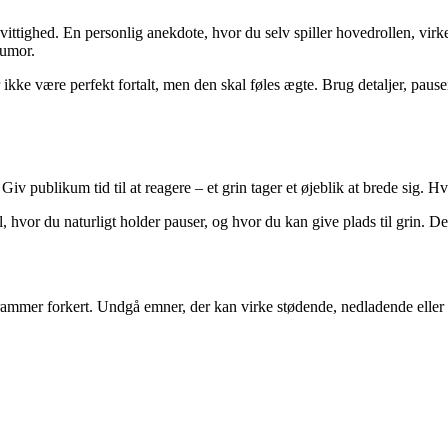
vittighed. En personlig anekdote, hvor du selv spiller hovedrollen, vir
humor.
kke være perfekt fortalt, men den skal føles ægte. Brug detaljer, pause
iv publikum tid til at reagere – et grin tager et øjeblik at brede sig. Hvi
il, hvor du naturligt holder pauser, og hvor du kan give plads til grin. 
mmer forkert. Undgå emner, der kan virke stødende, nedladende eller for