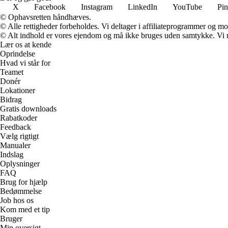
X
Facebook
Instagram
LinkedIn
YouTube
Pin
© Ophavsretten håndhæves.
© Alle rettigheder forbeholdes. Vi deltager i affiliateprogrammer og mo
© Alt indhold er vores ejendom og må ikke bruges uden samtykke. Vi mod
Lær os at kende
Oprindelse
Hvad vi står for
Teamet
Donér
Lokationer
Bidrag
Gratis downloads
Rabatkoder
Feedback
Vælg rigtigt
Manualer
Indslag
Oplysninger
FAQ
Brug for hjælp
Bedømmelse
Job hos os
Kom med et tip
Bruger
Min oversigt