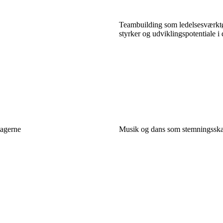
Teambuilding som ledelsesværktøj
styrker og udviklingspotentiale i 
tagerne
Musik og dans som stemningsskab